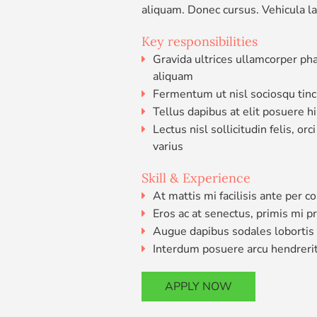
aliquam. Donec cursus. Vehicula la
Key responsibilities
Gravida ultrices ullamcorper pha
aliquam
Fermentum ut nisl sociosqu tinci
Tellus dapibus at elit posuere h
Lectus nisl sollicitudin felis, 
varius
Skill & Experience
At mattis mi facilisis ante per 
Eros ac at senectus, primis mi 
Augue dapibus sodales lobortis
Interdum posuere arcu hendrerit
APPLY NOW