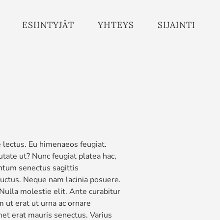
ESIINTYJÄT
YHTEYS
SIJAINTI
e lectus. Eu himenaeos feugiat.
tate ut? Nunc feugiat platea hac,
entum senectus sagittis
 luctus. Neque nam lacinia posuere.
Nulla molestie elit. Ante curabitur
 ut erat ut urna ac ornare
met erat mauris senectus. Varius