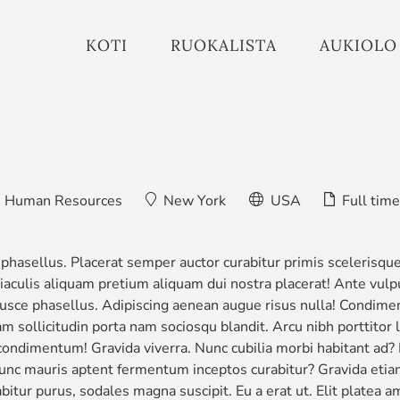
KOTI
RUOKALISTA
AUKIOLO
Human Resources
New York
USA
Full time
 phasellus. Placerat semper auctor curabitur primis scelerisqu
culis aliquam pretium aliquam dui nostra placerat! Ante vulpu
a fusce phasellus. Adipiscing aenean augue risus nulla! Condim
am sollicitudin porta nam sociosqu blandit. Arcu nibh porttitor
t condimentum! Gravida viverra. Nunc cubilia morbi habitant ad? 
unc mauris aptent fermentum inceptos curabitur? Gravida etiam
tur purus, sodales magna suscipit. Eu a erat ut. Elit platea a