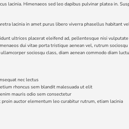
cus lacinia. Himenaeos sed leo dapibus pulvinar platea in. Susp
retra lacinia in amet purus libero viverra phasellus habitant v
dunt ultrices placerat eleifend ad, pellentesque nisi vulputate 
imenaeos dui vitae porta tristique aenean vel, rutrum sociosqu
orci ullamcorper sociosqu class, diam aenean commodo diam luctu
consequat nec lectus
pretium rhoncus sem blandit malesuada ut elit
 enim mauris odio sem consectetur
 proin auctor elementum leo curabitur rutrum, etiam lacinia